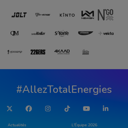
#AllezTotalEnergies
Twitter
Facebook
Instagram
Tiktok
YouTube
LinkedIn
Actualités
L'Équipe 2026