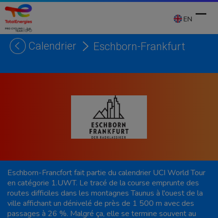
Skip
to
EN
content
Calendrier
Eschborn-Frankfurt
Ope
Clos
mobi
mobi
men
men
Eschborn-Francfort fait partie du calendrier UCI World Tour
en catégorie 1.UWT. Le tracé de la course emprunte des
routes difficiles dans les montagnes Taunus à l'ouest de la
ville affichant un dénivelé de près de 1 500 m avec des
passages à 26 %. Malgré ça, elle se termine souvent au