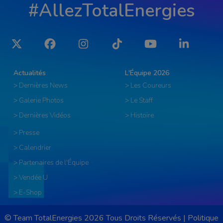
#AllezTotalEnergies
Twitter
Facebook
Instagram
Tiktok
YouTube
LinkedIn
Actualités
L'Équipe 2026
> Dernières News
> Les Coureurs
> Galerie Photos
> Le Staff
> Dernières Vidéos
> Histoire
> Presse
> Calendrier
> Partenaires de l'Équipe
> Vendée U
> E-Shop
© Team TotalEnergies 2026 Tous Droits Réservés |
Politique