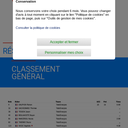
Conservation
Nous conservons votre choix pendant 6 mois. Vous pouvez changer
d'avis à tout moment en cliquant sur le lien "Politique de cookies" en
bas de page, puis sur "Outils de gestion de mes cookies".
Dominique Arnould
Consulter la politique de cookies
Accepter et fermer
RÉSULTATS DE LA COURSE
Personnaliser mes choix
CLASSEMENT
GÉNÉRAL