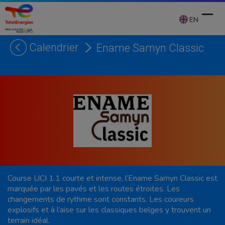
Skip
to
EN
content
Calendrier
Ename Samyn Classic
Ope
Clos
mobi
mobi
men
men
Course UCI 1.1 courte et intense, l’Ename Samyn Classic est
marquée par les pavés et les routes étroites. Les
changements de rythme sont constants. Les coureurs
explosifs et à l’aise sur les classiques belges y trouvent un
terrain idéal.