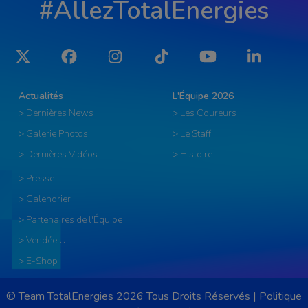
#AllezTotalEnergies
Twitter
Facebook
Instagram
Tiktok
YouTube
LinkedIn
Actualités
L'Équipe 2026
> Dernières News
> Les Coureurs
> Galerie Photos
> Le Staff
> Dernières Vidéos
> Histoire
> Presse
> Calendrier
> Partenaires de l'Équipe
> Vendée U
> E-Shop
© Team TotalEnergies 2026 Tous Droits Réservés |
Politique