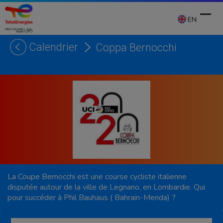
Skip
to
EN
content
Calendrier
Coppa Bernocchi
Ope
Clos
mobi
mobi
men
men
La Coupe Bernocchi est une course cycliste italienne
disputée autour de la ville de Legnano, en Lombardie. Qui
pour succéder à Phil Bauhaus ( Bahrain-Merida) ?