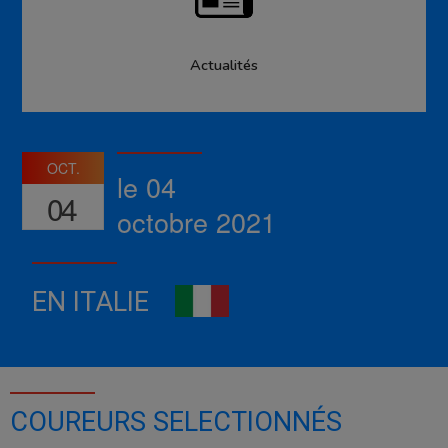
Actualités
OCT.
le 04
04
octobre 2021
EN ITALIE
COUREURS SELECTIONNÉS