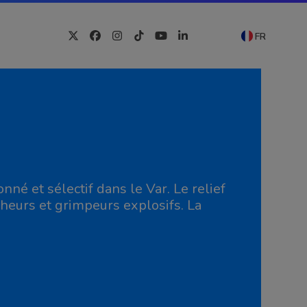
FR
Twitter
Facebook
Instagram
Tiktok
YouTube
LinkedIn
nné et sélectif dans le Var. Le relief
cheurs et grimpeurs explosifs. La