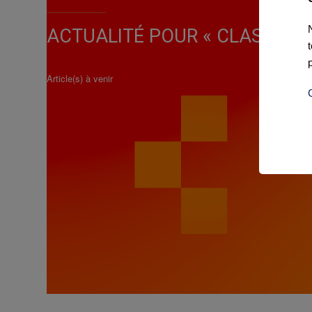
ACTUALITÉ POUR « CLASSIC V
Article(s) à venir