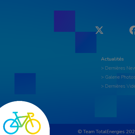
Twitter
Actualités
> Dernières Ne
> Galerie Photo
> Dernières Vid
© Team TotalEnergies 202