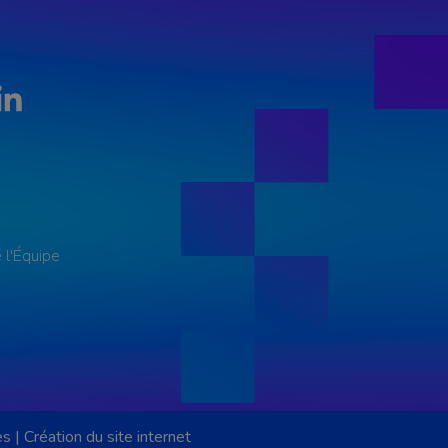
LinkedIn
 l'Équipe
es
|
Création du site internet