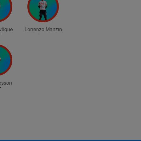
vêque
Lorrenzo Manzin
esson