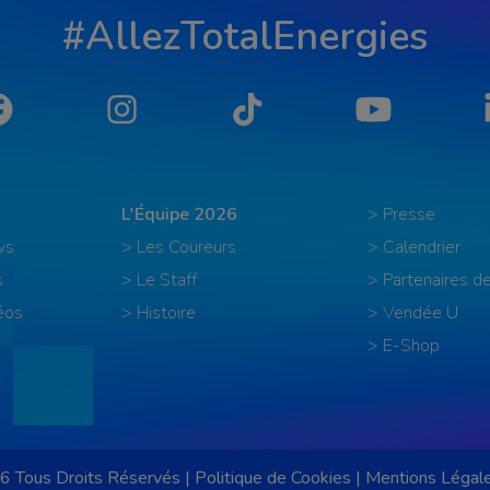
#AllezTotalEnergies
Facebook
Instagram
Tiktok
YouTube
L'Équipe 2026
> Presse
ws
> Les Coureurs
> Calendrier
s
> Le Staff
> Partenaires de
éos
> Histoire
> Vendée U
> E-Shop
6 Tous Droits Réservés |
Politique de Cookies
|
Mentions Légal