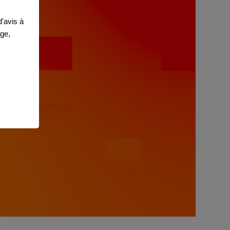
'avis à
age,