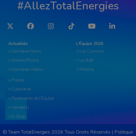
#AllezTotalEnergies
Twitter
Facebook
Instagram
Tiktok
YouTube
LinkedIn
Actualités
L'Équipe 2026
> Dernières News
> Les Coureurs
> Galerie Photos
> Le Staff
> Dernières Vidéos
> Histoire
> Presse
> Calendrier
> Partenaires de l'Équipe
> Vendée U
> E-Shop
© Team TotalEnergies 2026 Tous Droits Réservés |
Politique