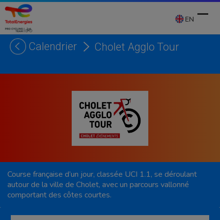
Skip
to
EN
content
Calendrier
Cholet Agglo Tour
Ope
Clos
mobi
mobi
men
men
Course française d’un jour, classée UCI 1.1, se déroulant
autour de la ville de Cholet, avec un parcours vallonné
comportant des côtes courtes.