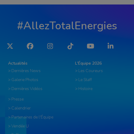
#AllezTotalEnergies
Twitter
Facebook
Instagram
Tiktok
YouTube
LinkedIn
Actualités
L'Équipe 2026
> Dernières News
> Les Coureurs
> Galerie Photos
> Le Staff
> Dernières Vidéos
> Histoire
> Presse
> Calendrier
> Partenaires de l'Équipe
> Vendée U