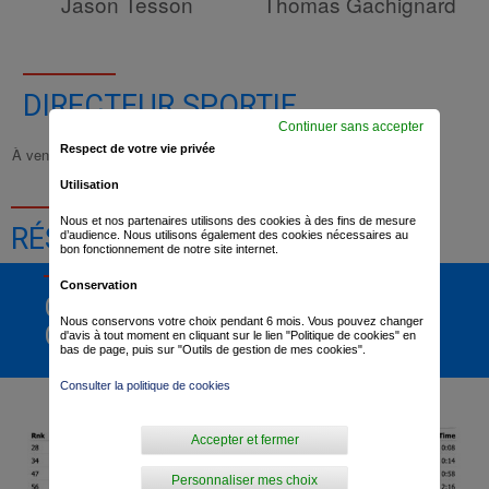
Jason Tesson
Thomas Gachignard
DIRECTEUR SPORTIF
Continuer sans accepter
Respect de votre vie privée
À venir
Utilisation
Nous et nos partenaires utilisons des cookies à des fins de mesure
RÉSULTATS DE LA COURSE
d’audience. Nous utilisons également des cookies nécessaires au
bon fonctionnement de notre site internet.
Conservation
CLASSEMENT
Nous conservons votre choix pendant 6 mois. Vous pouvez changer
GÉNÉRAL
d'avis à tout moment en cliquant sur le lien "Politique de cookies" en
bas de page, puis sur "Outils de gestion de mes cookies".
Consulter la politique de cookies
Accepter et fermer
Personnaliser mes choix