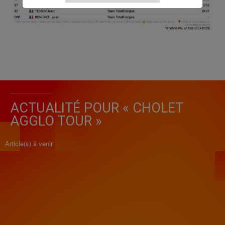
ACTUALITÉ POUR « CHOLET
AGGLO TOUR »
Article(s) à venir