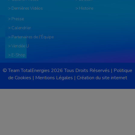
> Dernières Vidéos
> Histoire
> Presse
> Calendrier
> Partenaires de l'Équipe
> Vendée U
> E-Shop
© Team TotalEnergies 2026 Tous Droits Réservés |
Politique
de Cookies
|
Mentions Légales
|
Création du site internet