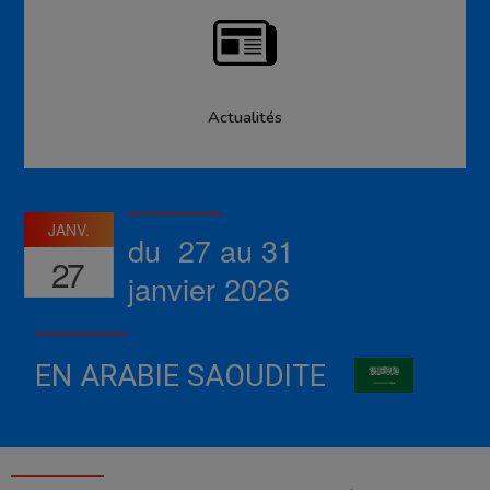
Actualités
JANV.
du 27 au 31
27
janvier 2026
EN ARABIE SAOUDITE