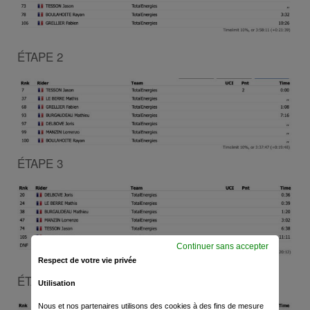
ÉTAPE 2
ÉTAPE 3
Continuer sans accepter
Respect de votre vie privée
ÉTAPE 4
Utilisation
Nous et nos partenaires utilisons des cookies à des fins de mesure