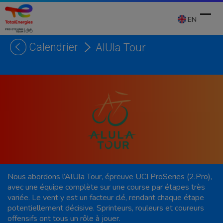
Skip
to
EN
content
Calendrier
AlUla Tour
Ope
Clos
mobi
mobi
men
men
Nous abordons l’AlUla Tour, épreuve UCI ProSeries (2.Pro),
avec une équipe complète sur une course par étapes très
variée. Le vent y est un facteur clé, rendant chaque étape
potentiellement décisive. Sprinteurs, rouleurs et coureurs
offensifs ont tous un rôle à jouer.