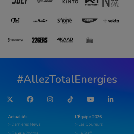
#AllezTotalEnergies
Twitter
Facebook
Instagram
Tiktok
YouTube
LinkedIn
Actualités
L'Équipe 2026
> Dernières News
> Les Coureurs
> Galerie Photos
> Le Staff