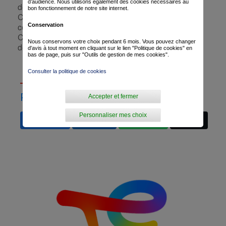
d’audience. Nous utilisons également des cookies nécessaires au
deuxième édition de l’Andorra Morabanc Clàssica.
bon fonctionnement de notre site internet.
Cette dernière semaine de compétition viendra
conclure le bloc de courses précédant les
Conservation
Championnats de France, l’un des objectifs majeurs
Nous conservons votre choix pendant 6 mois. Vous pouvez changer
de la saison pour le Team TotalEnergies.
d'avis à tout moment en cliquant sur le lien "Politique de cookies" en
bas de page, puis sur "Outils de gestion de mes cookies".
Consulter la politique de cookies
PARTAGER
Accepter et fermer
Personnaliser mes choix
Facebook
LinkedIn
Whatsapp
X.com