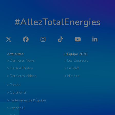
#AllezTotalEnergies
Twitter
Facebook
Instagram
Tiktok
YouTube
LinkedIn
Actualités
L'Équipe 2026
> Dernières News
> Les Coureurs
> Galerie Photos
> Le Staff
> Dernières Vidéos
> Histoire
> Presse
> Calendrier
> Partenaires de l'Équipe
> Vendée U