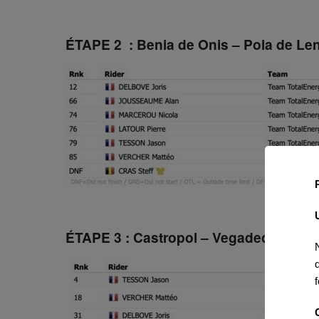
ÉTAPE 2 : Benia de Onis – Pola de Le
ÉTAPE 3 : Castropol – Vegadeo