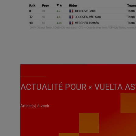
ACTUALITÉ POUR « VUELTA AS
Article(s) à venir