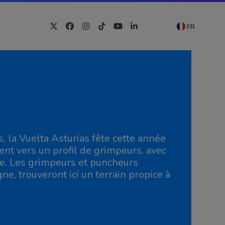
FR
Twitter
Facebook
Instagram
Tiktok
YouTube
LinkedIn
, la Vuelta Asturias fête cette année
ent vers un profil de grimpeurs, avec
de. Les grimpeurs et puncheurs
e, trouveront ici un terrain propice à