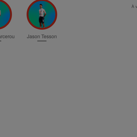
À v
arcerou
Jason Tesson