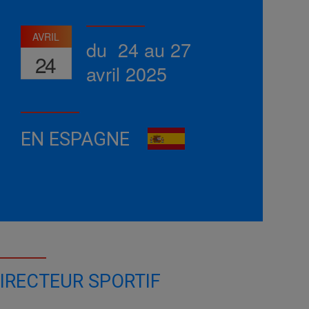
AVRIL
du 24 au 27
24
avril 2025
EN ESPAGNE
IRECTEUR SPORTIF