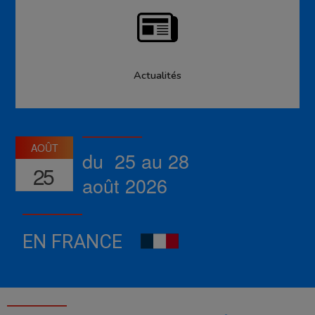
Actualités
AOÛT
du 25 au 28
25
août 2026
EN FRANCE