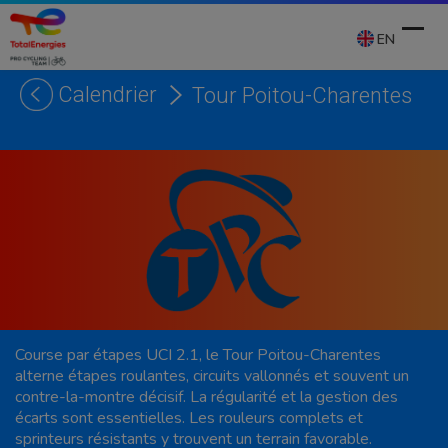
Skip
to
EN
content
Calendrier
Tour Poitou-Charentes
Ope
Clos
mobi
mobi
men
men
Course par étapes UCI 2.1, le Tour Poitou-Charentes
alterne étapes roulantes, circuits vallonnés et souvent un
contre-la-montre décisif. La régularité et la gestion des
écarts sont essentielles. Les rouleurs complets et
sprinteurs résistants y trouvent un terrain favorable.