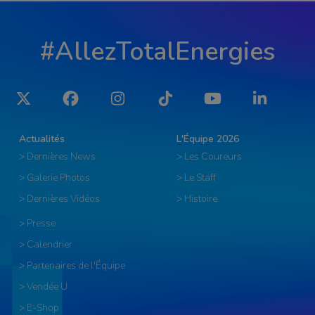
#AllezTotalEnergies
Twitter
Facebook
Instagram
Tiktok
YouTube
LinkedIn
Actualités
L'Équipe 2026
> Dernières News
> Les Coureurs
> Galerie Photos
> Le Staff
> Dernières Vidéos
> Histoire
> Presse
> Calendrier
> Partenaires de l'Équipe
> Vendée U
> E-Shop