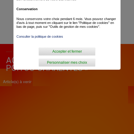
Conservation
Nous conservons votre choix pendant 6 mois. Vous pouvez changer
d'avis à tout moment en cliquant sur le lien "Politique de cookies" en
bas de page, puis sur "Outils de gestion de mes cookies".
Consulter la politique de cookies
Accepter et fermer
ACTUALITÉ POUR « TOUR
Personnaliser mes choix
POITOU-CHARENTES »
Article(s) à venir