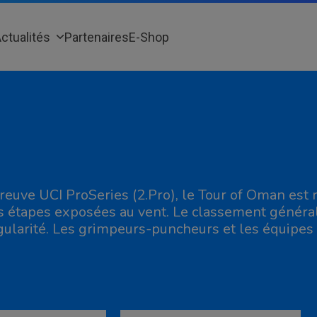
ctualités
Partenaires
E-Shop
reuve UCI ProSeries (2.Pro), le Tour of Oman est r
s étapes exposées au vent. Le classement général 
gularité. Les grimpeurs-puncheurs et les équipes 