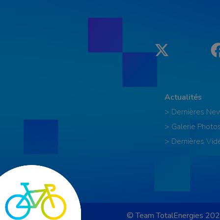
Twitter
Actualités
> Dernières Ne
> Galerie Photo
> Dernières Vid
© Team TotalEnergies 202