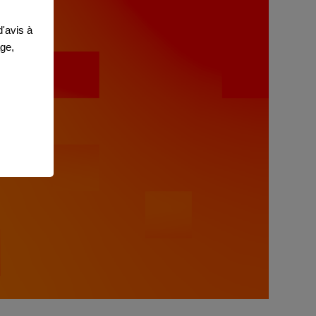
'avis à
age,