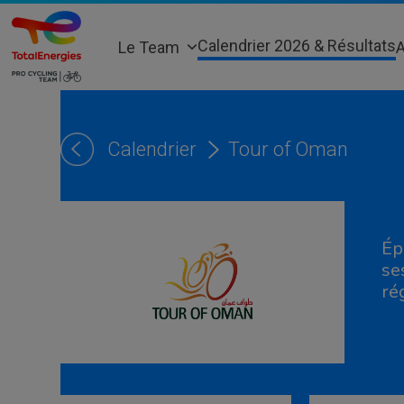
Skip
to
Calendrier 2026 & Résultats
Le Team
A
content
Calendrier
Tour of Oman
Ép
se
ré