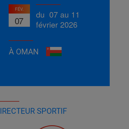
FÉV.
du 07 au 11
07
février 2026
À OMAN
IRECTEUR SPORTIF