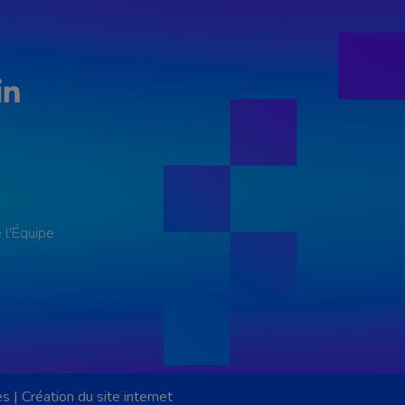
LinkedIn
 l'Équipe
es
|
Création du site internet