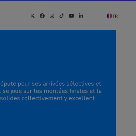
FR
Twitter
Facebook
Instagram
Tiktok
YouTube
LinkedIn
éputé pour ses arrivées sélectives et
se joue sur les montées finales et la
solides collectivement y excellent.