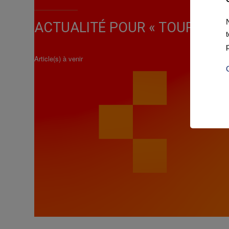
ACTUALITÉ POUR « TOUR OF 
Article(s) à venir