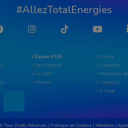
#AllezTotalEnergies
Facebook
Instagram
Tiktok
YouTube
L'Équipe 2026
> Presse
ws
> Les Coureurs
> Calendrier
s
> Le Staff
> Partenaires de
éos
> Histoire
> Vendée U
> E-Shop
6 Tous Droits Réservés |
Politique de Cookies
|
Mentions Légal