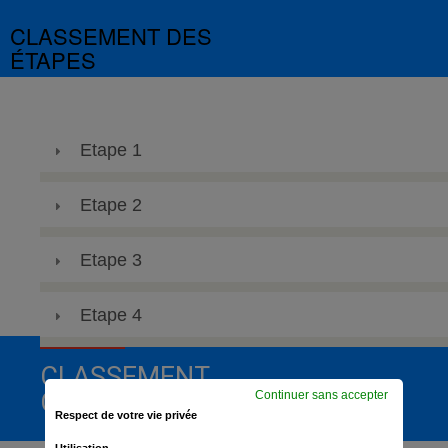
CLASSEMENT DES
ÉTAPES
Etape 1
Etape 2
Etape 3
Etape 4
CLASSEMENT
GÉNÉRAL
Continuer sans accepter
Respect de votre vie privée
Utilisation