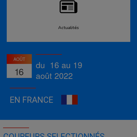
Actualités
AOÛT
du 16 au 19
16
août 2022
EN FRANCE
COUREURS SELECTIONNÉS