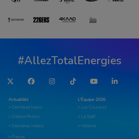
#AllezTotalEnergies
Twitter
Facebook
Instagram
Tiktok
YouTube
LinkedIn
Actualités
L'Équipe 2026
> Dernières News
> Les Coureurs
> Galerie Photos
> Le Staff
> Dernières Vidéos
> Histoire
> Presse