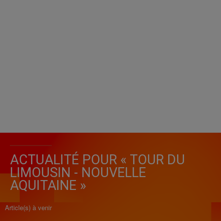
ACTUALITÉ POUR « TOUR DU
LIMOUSIN - NOUVELLE
AQUITAINE »
Article(s) à venir