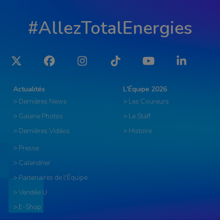
#AllezTotalEnergies
Twitter
Facebook
Instagram
Tiktok
YouTube
LinkedIn
Actualités
L'Équipe 2026
> Dernières News
> Les Coureurs
> Galerie Photos
> Le Staff
> Dernières Vidéos
> Histoire
> Presse
> Calendrier
> Partenaires de l'Équipe
> Vendée U
> E-Shop