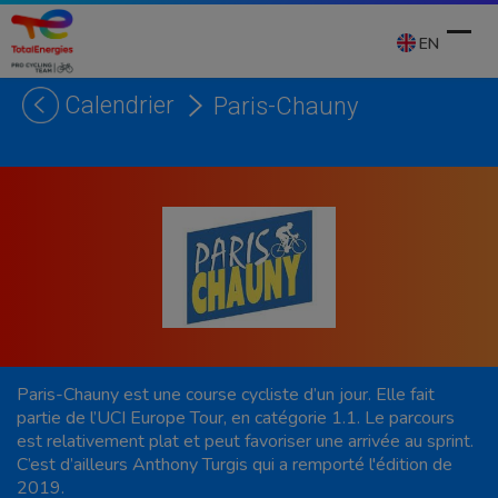
Skip
to
EN
content
Calendrier
Paris-Chauny
Ope
Clos
mobi
mobi
men
men
Paris-Chauny est une course cycliste d’un jour. Elle fait
partie de l’UCI Europe Tour, en catégorie 1.1. Le parcours
est relativement plat et peut favoriser une arrivée au sprint.
C’est d’ailleurs Anthony Turgis qui a remporté l'édition de
2019.