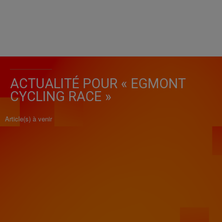
ACTUALITÉ POUR « EGMONT
CYCLING RACE »
Article(s) à venir