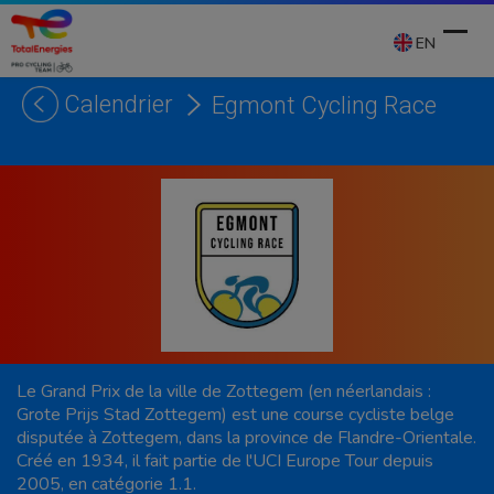
Skip
to
EN
content
Calendrier
Egmont Cycling Race
Ope
Clos
mobi
mobi
men
men
Le Grand Prix de la ville de Zottegem (en néerlandais :
Grote Prijs Stad Zottegem) est une course cycliste belge
disputée à Zottegem, dans la province de Flandre-Orientale.
Créé en 1934, il fait partie de l'UCI Europe Tour depuis
2005, en catégorie 1.1.