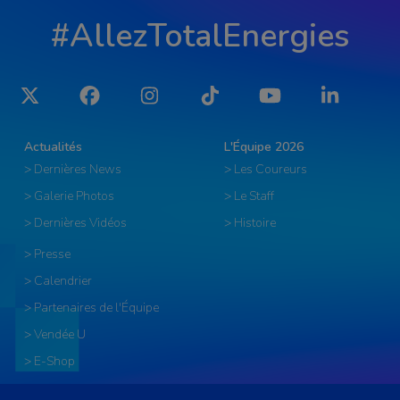
#AllezTotalEnergies
Twitter
Facebook
Instagram
Tiktok
YouTube
LinkedIn
Actualités
L'Équipe 2026
> Dernières News
> Les Coureurs
> Galerie Photos
> Le Staff
> Dernières Vidéos
> Histoire
> Presse
> Calendrier
> Partenaires de l'Équipe
> Vendée U
> E-Shop