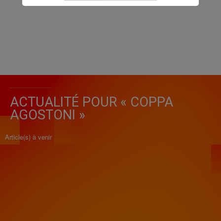
ACTUALITÉ POUR « COPPA
AGOSTONI »
Article(s) à venir