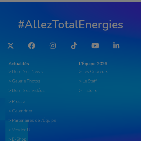
#AllezTotalEnergies
Twitter
Facebook
Instagram
Tiktok
YouTube
LinkedIn
Actualités
L'Équipe 2026
> Dernières News
> Les Coureurs
> Galerie Photos
> Le Staff
> Dernières Vidéos
> Histoire
> Presse
> Calendrier
> Partenaires de l'Équipe
> Vendée U
> E-Shop