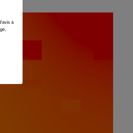
'avis à
age,