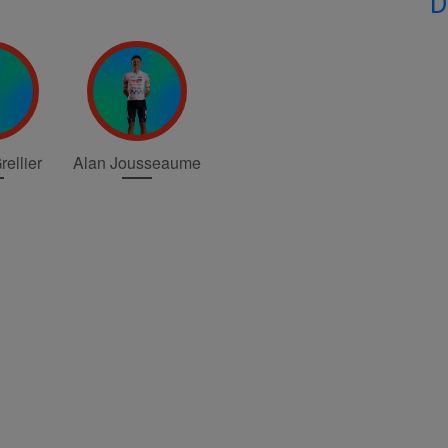
D
ellier
Alan Jousseaume