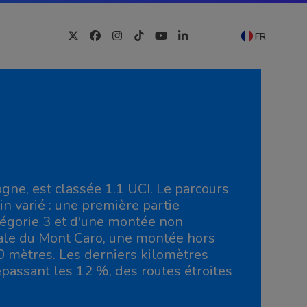
FR
Twitter
Facebook
Instagram
Tiktok
YouTube
LinkedIn
gne, est classée 1.1 UCI. Le parcours
n varié : une première partie
tégorie 3 et d'une montée non
inale du Mont Caro, une montée hors
0 mètres. Les derniers kilomètres
passant les 12 %, des routes étroites