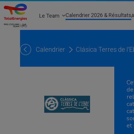
Skip
to
Calendrier 2026 & Résultats
Le Team
A
content
Calendrier
Clásica Terres de l'E
Ce
de
re
ca
ca
so
et