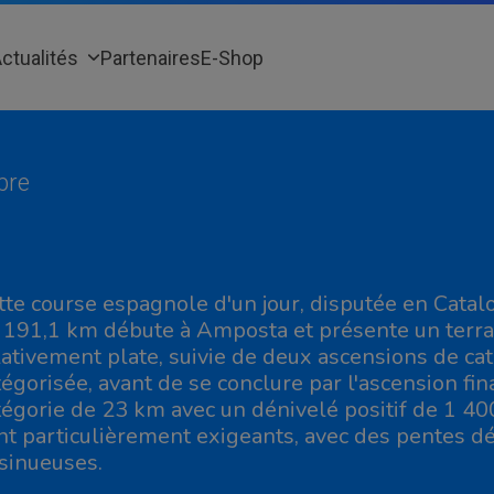
ctualités
Partenaires
E-Shop
bre
tte course espagnole d'un jour, disputée en Catalo
 191,1 km débute à Amposta et présente un terrai
lativement plate, suivie de deux ascensions de ca
tégorisée, avant de se conclure par l'ascension f
tégorie de 23 km avec un dénivelé positif de 1 40
nt particulièrement exigeants, avec des pentes dé
 sinueuses.