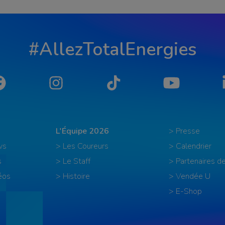
#AllezTotalEnergies
Facebook
Instagram
Tiktok
YouTube
L'Équipe 2026
> Presse
ws
> Les Coureurs
> Calendrier
s
> Le Staff
> Partenaires de
éos
> Histoire
> Vendée U
> E-Shop