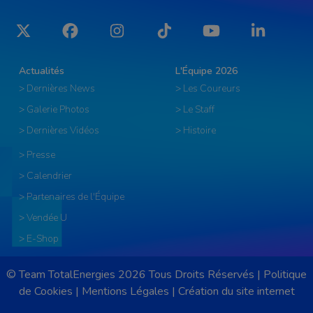
Twitter
Facebook
Instagram
Tiktok
YouTube
LinkedIn
Actualités
L'Équipe 2026
> Dernières News
> Les Coureurs
> Galerie Photos
> Le Staff
> Dernières Vidéos
> Histoire
> Presse
> Calendrier
> Partenaires de l'Équipe
> Vendée U
> E-Shop
© Team TotalEnergies 2026 Tous Droits Réservés |
Politique
de Cookies
|
Mentions Légales
|
Création du site internet