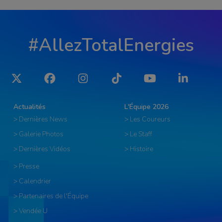
#AllezTotalEnergies
Twitter
Facebook
Instagram
Tiktok
YouTube
LinkedIn
Actualités
L'Équipe 2026
> Dernières News
> Les Coureurs
> Galerie Photos
> Le Staff
> Dernières Vidéos
> Histoire
> Presse
> Calendrier
> Partenaires de l'Équipe
> Vendée U